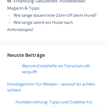
Kategorien
Ernährung
,
Gesundheit
,
Hundewissen
,
Magazin & Tipps
Wie lange dauert eine Zahn-OP beim Hund?
Wie lange lahmt ein Hund nach
Arthroskopie?
Neuste Beiträge
Warum Einzelhilfe im Tierschutz oft
verpufft
Hundegeschirr für Welpen – worauf du achten
solltest
Hundeerziehung: Tipps und Zubehör für