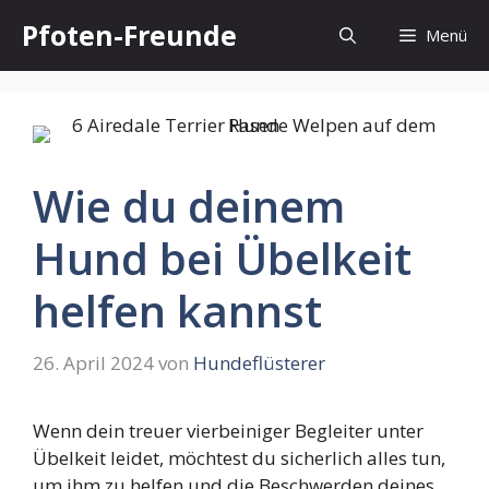
Zum
Pfoten-Freunde
Menü
Inhalt
springen
Wie du deinem
Hund bei Übelkeit
helfen kannst
26. April 2024
von
Hundeflüsterer
Wenn dein treuer vierbeiniger Begleiter unter
Übelkeit leidet, möchtest du sicherlich alles tun,
um ihm zu helfen und die Beschwerden deines