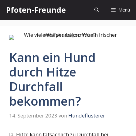
Zum
Pfoten-Freunde
Menü
Inhalt
springen
Kann ein Hund
durch Hitze
Durchfall
bekommen?
14. September 2023
von
Hundeflüsterer
Ja, Hitze kann tatsächlich zu Durchfall bei