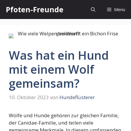
Zum
Pfoten-Freunde
Menü
Inhalt
springen
Was hat ein Hund
mit einem Wolf
gemeinsam?
10. Oktober 2023
von
Hundeflüsterer
Wölfe und Hunde gehören zur gleichen Familie,
der Canidae-Familie, und teilen viele
gemeinsame Merkmale. In diesem umfassenden