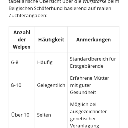
tabellarische Übersicht über die
Wurfstärke
beim
Belgischen Schäferhund basierend auf realen
Züchterangaben:
Anzahl
der
Häufigkeit
Anmerkungen
Welpen
Standardbereich für
6-8
Häufig
Erstgebärende
Erfahrene Mütter
8-10
Gelegentlich
mit guter
Gesundheit
Möglich bei
ausgezeichneter
Über 10
Selten
genetischer
Veranlagung