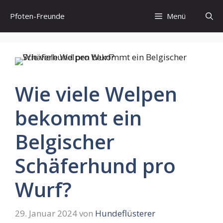
Zum
Pfoten-Freunde
Menü
Inhalt
springen
Wie viele Welpen
bekommt ein
Belgischer
Schäferhund pro
Wurf?
29. Januar 2024
von
Hundeflüsterer